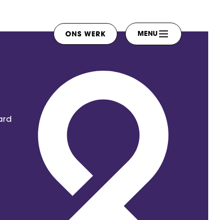
MENU
ard