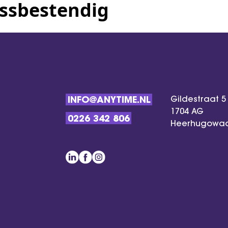
essbestendig
Gildestraat 5
INFO@ANYTIME.NL
1704 AG
0226 342 806
Heerhugowa