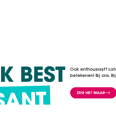
K BEST
Ook enthousiast? Lat
betekenen! Bij ons. B
ZEG HET MAAR
SANT