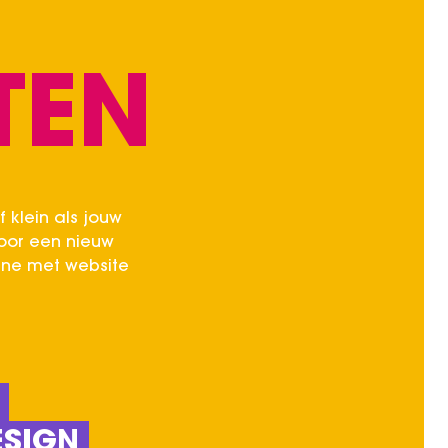
TEN
f klein als jouw
Voor een nieuw
gne met website
ESIGN