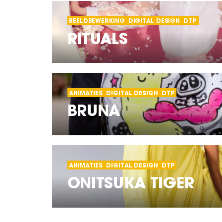
BEELDBEWERKING
DIGITAL DESIGN
DTP
RITUALS
ANIMATIES
DIGITAL DESIGN
DTP
BRUNA
ANIMATIES
DIGITAL DESIGN
DTP
ONITSUKA TIGER