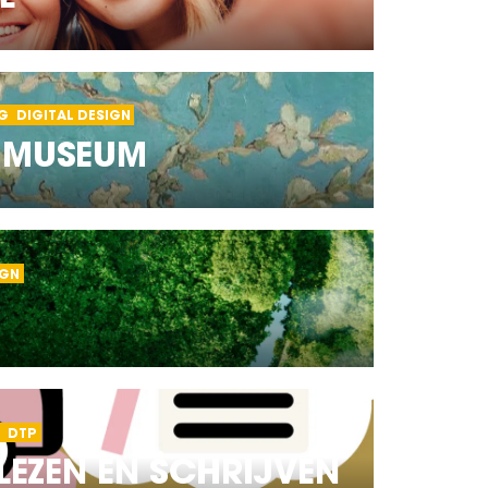
G
DIGITAL DESIGN
 MUSEUM
IGN
N
DTP
LEZEN EN SCHRIJVEN