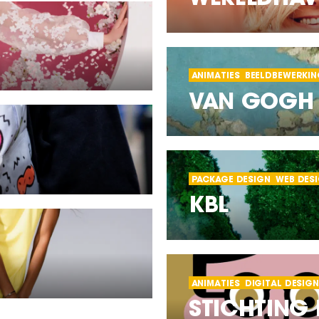
ANIMATIES
BEELDBEWERKIN
VAN GOGH
PACKAGE DESIGN
WEB DES
KBL
ANIMATIES
DIGITAL DESIG
STICHTING 