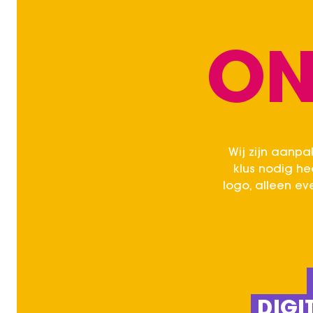
ON
Wij zijn aanpak
klus nodig he
logo, alleen e
DIGI